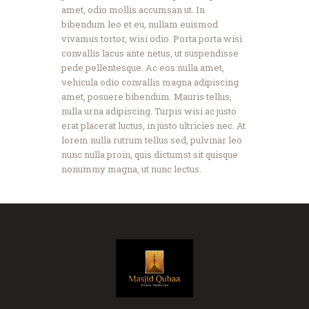
amet, odio mollis accumsan ut. In
bibendum leo et eu, nullam euismod
vivamus tortor, wisi odio. Porta porta wisi
convallis lacus ante netus, ut suspendisse
pede pellentesque. Ac eos nulla amet,
vehicula odio convallis magna adipiscing
amet, posuere bibendum. Mauris tellus,
nulla urna adipiscing. Turpis wisi ac justo
erat placerat luctus, in justo ultricies nec. At
lorem nulla rutrum tellus sed, pulvinar leo
nunc nulla proin, quis dictumst sit quisque
nonummy magna, ut nunc lectus.