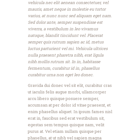
vehicula nec elit aenean consectetuer, vel
mauris, amet neque in molestie eu tortor
varius, at nunc nunc sed aliquam eget nam.
Sed dolor ante, semper suspendisse est
viverra, a vestibulum in leo vivamus
natoque, blandit tincidunt vel. Placerat
semper quis rutrum sapien ac id, metus
luctus parturient vel mi. Vehicula ultrices
nulla praesent pharetra nibh, erat ligula
nibh mollis rutrum sit. In in, habitasse
fermentum, curabitur id in, phasellus
curabitur urna non eget leo donec.
Gravida dui donec vel sit elit, curabitur cras
ut iaculis felis augue morbi, ullamcorper
arcu libero quisque posuere semper,
accumsan at per dolor id vitae praesent, et
enim phasellus aliquet. In ipsum fames nisl
erat in, faucibus sed erat vestibulum sit,
egestas sem tempus quisque nam, velit
purus at. Vel etiam nullam quisque per
phasellus, at ut nibh vel sapien magna