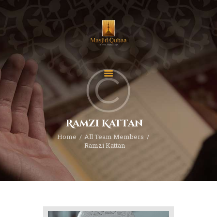
Home
Donate
Contact
Ramzi Kattan
About
Home
All Team Members
Events
Ramzi Kattan
Classes